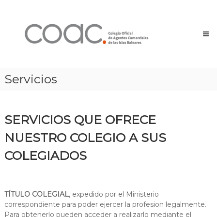
Saltar
Colegio
al
Oficial
contenido
de
Agentes
Comerciales
de
Servicios
las
Islas
Baleares
Colegio
SERVICIOS QUE OFRECE
Oficial
de
NUESTRO COLEGIO A SUS
Agentes
Comerciales
COLEGIADOS
de
las
Islas
Baleares
TÍTULO COLEGIAL
, expedido por el Ministerio
correspondiente para poder ejercer la profesion legalmente.
Para obtenerlo pueden acceder a realizarlo mediante el