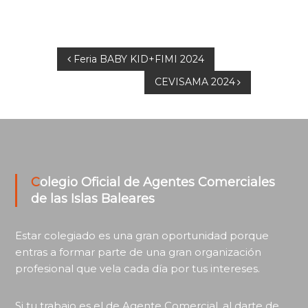
Navegación
Feria BABY KID+FIMI 2024
CEVISAMA 2024
de
entradas
Colegio Oficial de Agentes Comerciales
de las Islas Baleares
Estar colegiado es una gran oportunidad porque
entras a formar parte de una gran organización
profesional que vela cada día por tus intereses.
Si tu trabajo es el de Agente Comercial, al darte de