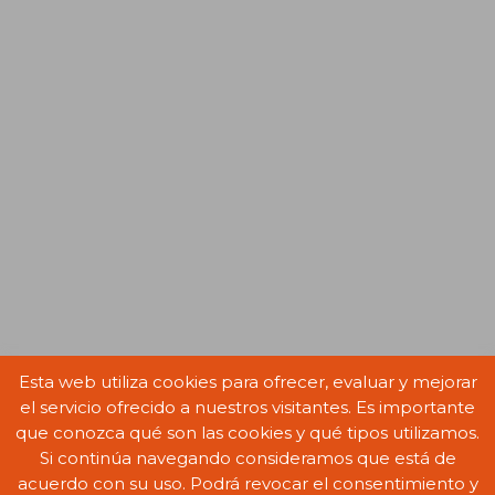
Esta web utiliza cookies para ofrecer, evaluar y mejorar
el servicio ofrecido a nuestros visitantes. Es importante
que conozca qué son las cookies y qué tipos utilizamos.
Copyright © 2021 Colegio Oficial de Agentes Comerciales de las Islas
Si continúa navegando consideramos que está de
Baleares | Desarrollado por:
JPG Serveis
acuerdo con su uso. Podrá revocar el consentimiento y